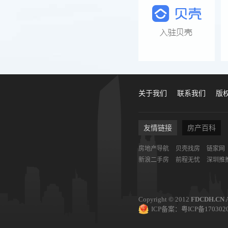
关于我们
联系我们
版
友情链接
房产百科
房地产导航
贝壳找房
链家网
新浪二手房
前程无忧
深圳推推
Copyright © 2012
FDCDH.CN
A
ICP备案：
粤ICP备170302