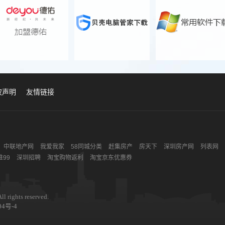
权声明
友情链接
中联地产网
我爱我家
58同城分类
赶集房产
房天下
深圳房产网
列表网
99
深圳招聘
淘宝购物返利
淘宝京东优惠券
ll rights reserved.
04号-4